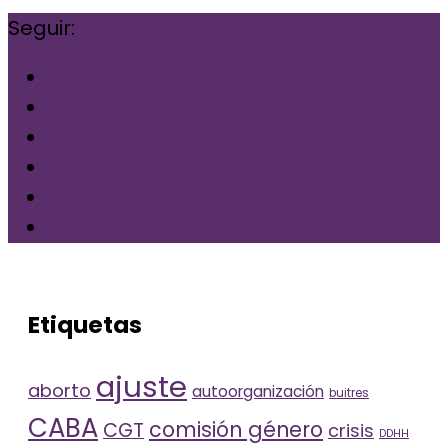
Seguir:
Etiquetas
ajuste
aborto
autoorganización
buitres
CABA
comisión género
CGT
crisis
DDHH