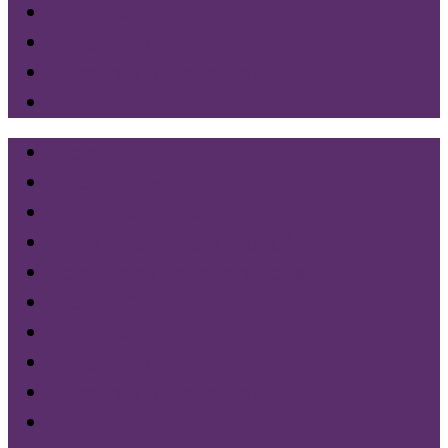
Géneros
Legislatura
Nuestras propuestas
Contacto
Inicio
Nacionales
Internacionales
Docentes (Aula y Lucha)
Libertades Democráticas
Luchas Obreras
Géneros
Legislatura
Nuestras propuestas
Contacto