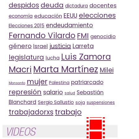
deuda
despidos
docentes
dictadura
elecciones
EEUU
educación
economía
endeudamiento
Elecciones 2015
Fernando Vilardo
FMI
genocidio
género
justicia
Larreta
Israel
Luis Zamora
legislatura
lucha
Marta Martínez
Macri
Milei
mujer
patriarcado
Palestina
Monsanto
represión
salario
Sebastián
salud
Blanchard
Sergio Sallustio
soja
suspensiones
trabajo
trabajadorxs