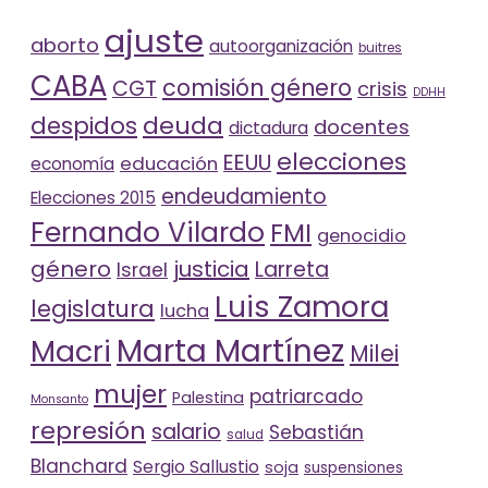
ajuste
aborto
autoorganización
buitres
CABA
comisión género
CGT
crisis
DDHH
deuda
despidos
docentes
dictadura
elecciones
EEUU
educación
economía
endeudamiento
Elecciones 2015
Fernando Vilardo
FMI
genocidio
género
justicia
Larreta
Israel
Luis Zamora
legislatura
lucha
Marta Martínez
Macri
Milei
mujer
patriarcado
Palestina
Monsanto
represión
salario
Sebastián
salud
Blanchard
Sergio Sallustio
soja
suspensiones