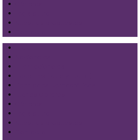
Géneros
Legislatura
Nuestras propuestas
Contacto
Inicio
Nacionales
Internacionales
Docentes (Aula y Lucha)
Libertades Democráticas
Luchas Obreras
Géneros
Legislatura
Nuestras propuestas
Contacto