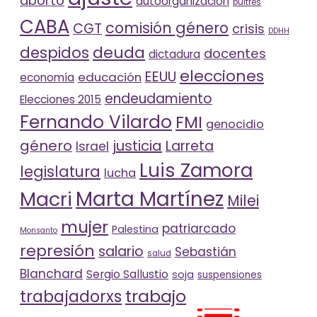
aborto
autoorganización
buitres
CABA
comisión género
CGT
crisis
DDHH
deuda
despidos
docentes
dictadura
elecciones
EEUU
educación
economía
endeudamiento
Elecciones 2015
Fernando Vilardo
FMI
genocidio
género
justicia
Larreta
Israel
Luis Zamora
legislatura
lucha
Marta Martínez
Macri
Milei
mujer
patriarcado
Palestina
Monsanto
represión
salario
Sebastián
salud
Blanchard
Sergio Sallustio
soja
suspensiones
trabajo
trabajadorxs