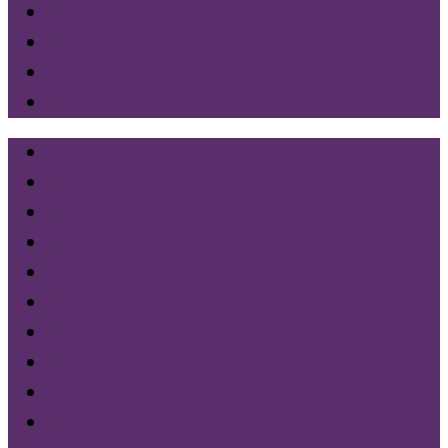
Géneros
Legislatura
Nuestras propuestas
Contacto
Inicio
Nacionales
Internacionales
Docentes (Aula y Lucha)
Libertades Democráticas
Luchas Obreras
Géneros
Legislatura
Nuestras propuestas
Contacto