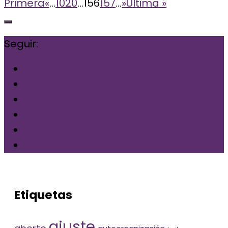
Primera
«
...
10
20
...
156
157
...
»
Última »
Seguir:
Etiquetas
ajuste