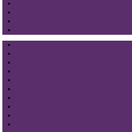
Géneros
Legislatura
Nuestras propuestas
Contacto
Inicio
Nacionales
Internacionales
Docentes (Aula y Lucha)
Libertades Democráticas
Luchas Obreras
Géneros
Legislatura
Nuestras propuestas
Contacto