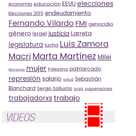
elecciones
EEUU
educación
economía
endeudamiento
Elecciones 2015
Fernando Vilardo
FMI
genocidio
género
justicia
Larreta
Israel
Luis Zamora
legislatura
lucha
Marta Martínez
Macri
Milei
mujer
patriarcado
Palestina
Monsanto
represión
salario
Sebastián
salud
Blanchard
Sergio Sallustio
soja
suspensiones
trabajo
trabajadorxs