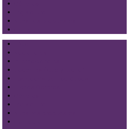
Géneros
Legislatura
Nuestras propuestas
Contacto
Inicio
Nacionales
Internacionales
Docentes (Aula y Lucha)
Libertades Democráticas
Luchas Obreras
Géneros
Legislatura
Nuestras propuestas
Contacto