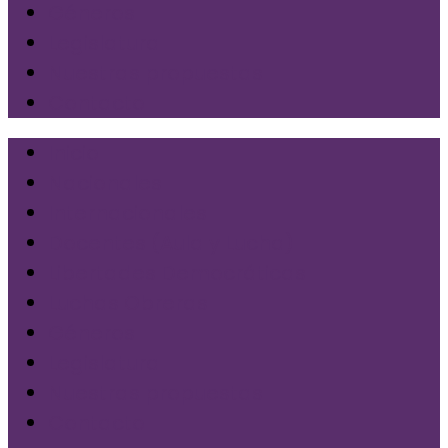
Géneros
Legislatura
Nuestras propuestas
Contacto
Inicio
Nacionales
Internacionales
Docentes (Aula y Lucha)
Libertades Democráticas
Luchas Obreras
Géneros
Legislatura
Nuestras propuestas
Contacto