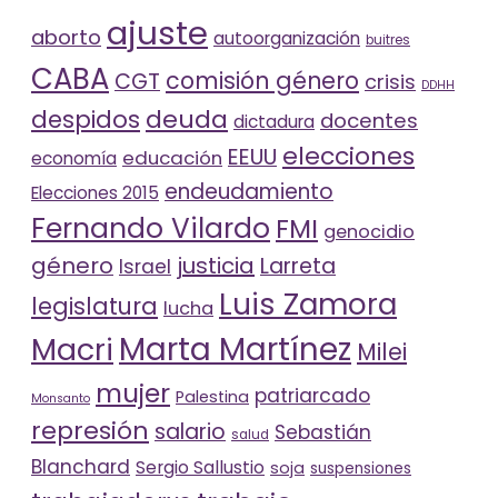
ajuste
aborto
autoorganización
buitres
CABA
comisión género
CGT
crisis
DDHH
deuda
despidos
docentes
dictadura
elecciones
EEUU
educación
economía
endeudamiento
Elecciones 2015
Fernando Vilardo
FMI
genocidio
género
justicia
Larreta
Israel
Luis Zamora
legislatura
lucha
Marta Martínez
Macri
Milei
mujer
patriarcado
Palestina
Monsanto
represión
salario
Sebastián
salud
Blanchard
Sergio Sallustio
soja
suspensiones