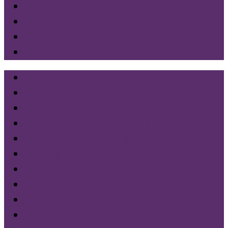
Géneros
Legislatura
Nuestras propuestas
Contacto
Inicio
Nacionales
Internacionales
Docentes (Aula y Lucha)
Libertades Democráticas
Luchas Obreras
Géneros
Legislatura
Nuestras propuestas
Contacto