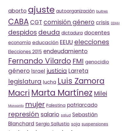
ajuste
aborto
autoorganización
buitres
CABA
comisión género
CGT
crisis
DDHH
deuda
despidos
docentes
dictadura
elecciones
EEUU
educación
economía
endeudamiento
Elecciones 2015
Fernando Vilardo
FMI
genocidio
género
justicia
Larreta
Israel
Luis Zamora
legislatura
lucha
Marta Martínez
Macri
Milei
mujer
patriarcado
Palestina
Monsanto
represión
salario
Sebastián
salud
Blanchard
Sergio Sallustio
soja
suspensiones