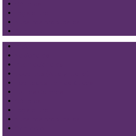
Géneros
Legislatura
Nuestras propuestas
Contacto
Inicio
Nacionales
Internacionales
Docentes (Aula y Lucha)
Libertades Democráticas
Luchas Obreras
Géneros
Legislatura
Nuestras propuestas
Contacto