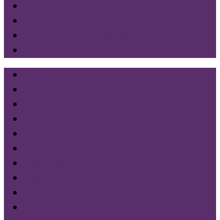
Géneros
Legislatura
Nuestras propuestas
Contacto
Inicio
Nacionales
Internacionales
Docentes (Aula y Lucha)
Libertades Democráticas
Luchas Obreras
Géneros
Legislatura
Nuestras propuestas
Contacto