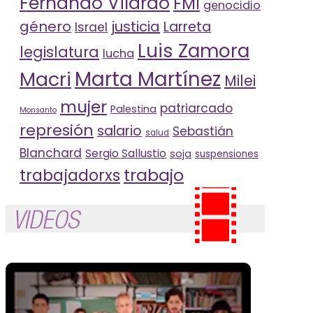
Fernando Vilardo
FMI
genocidio
género
justicia
Larreta
Israel
Luis Zamora
legislatura
lucha
Marta Martínez
Macri
Milei
mujer
patriarcado
Palestina
Monsanto
represión
salario
Sebastián
salud
Blanchard
Sergio Sallustio
soja
suspensiones
trabajo
trabajadorxs